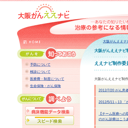
大阪がんええナ
大阪がんええナビ
ええナビ制作委
予防について
検診について
医療費・制度について
大阪がんええナビ制
生命保険・がん保険
2012/7/20
2012/5/11～1
【チーム医療への取り
のがん診療はこう