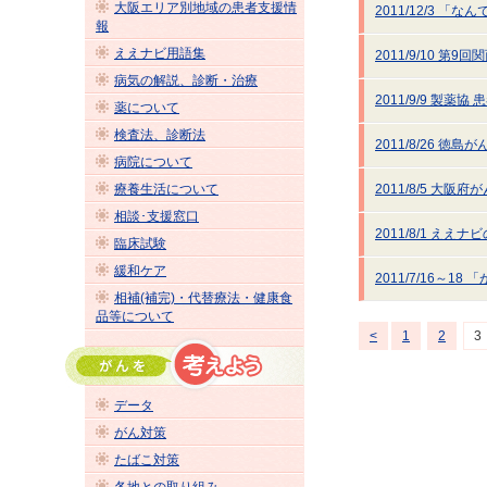
大阪エリア別地域の患者支援情
2011/12/3 
報
ええナビ用語集
2011/9/10 
病気の解説、診断・治療
2011/9/9 製
薬について
検査法、診断法
2011/8/26 
病院について
療養生活について
2011/8/5 大
相談･支援窓口
2011/8/1 え
臨床試験
緩和ケア
2011/7/16～1
相補(補完)・代替療法・健康食
品等について
<
1
2
3
データ
がん対策
たばこ対策