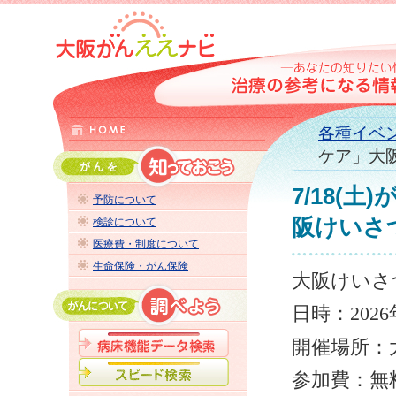
各種イベ
ケア」大
7/18(
予防について
阪けいさ
検診について
医療費・制度について
生命保険・がん保険
大阪けい
日時：
2026
開催場所
参加費：無