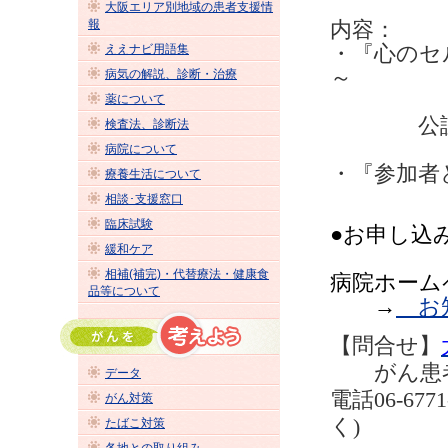
大阪エリア別地域の患者支援情
報
内容：
・『心のセ
ええナビ用語集
～
病気の解説、診断・治療
薬について
公認心理
検査法、診断法
病院について
・『参加者
療養生活について
相談･支援窓口
臨床試験
●お申し込
緩和ケア
相補(補完)・代替療法・健康食
病院ホーム
品等について
→
お
【問合せ】
がん患者
データ
電話
06-6771
がん対策
く
)
たばこ対策