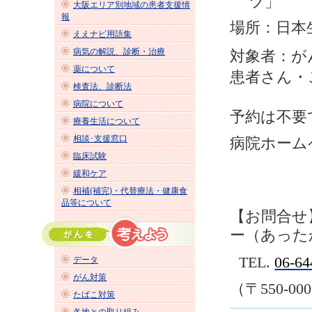
ツ
」
大阪エリア別地域の患者支援情
報
場所：日本
ええナビ用語集
病気の解説、診断・治療
対象者：が
薬について
患者さん・
検査法、診断法
病院について
予約は不要
療養生活について
相談･支援窓口
病院ホーム
臨床試験
緩和ケア
相補(補完)・代替療法・健康食
品等について
【お問合せ
ー（あった
TEL.
06-64
データ
がん対策
（〒
550-00
たばこ対策