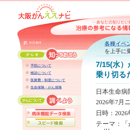
各種イベ
を上手に
7/15(
予防について
乗り切る
検診について
医療費・制度について
生命保険・がん保険
日本生命病
2026
年
7
月
日時：
2026
テーマ：「