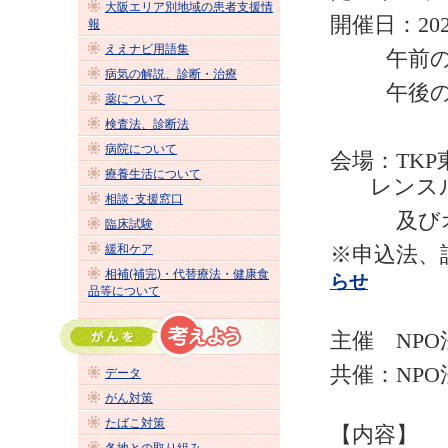
大阪エリア別地域の患者支援情
開催日：
20
報
ええナビ用語集
午前
病気の解説、診断・治療
午後
薬について
検査法、診断法
病院について
会場：
TKP
療養生活について
レンス
相談･支援窓口
及びオ
臨床試験
緩和ケア
※申込法、
相補(補完)・代替療法・健康食
らせ
品等について
主催
NPO
共催：
NPO
データ
がん対策
たばこ対策
【内容】