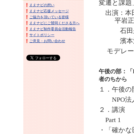
変遷と課題
ええナビの想い
ええナビ応援メッセージ
出演：本
ご協力を頂いている皆様
平岩
ええナビにご賛同くださる方へ
ええナビ制作委員会活動報告
石田久
サイトポリシー
濱本満
ご意見・お問い合わせ
モデレー
午後の部：「
者のちから
１．午後の
NPO
法
２．講演
Part 1
・「確かな