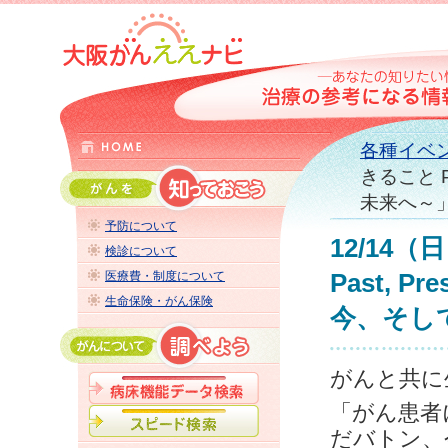
各種イベ
きること P
未来へ～
予防について
12/14
検診について
医療費・制度について
Past, P
生命保険・がん保険
今、そし
がんと共
「がん患者
だバトン、