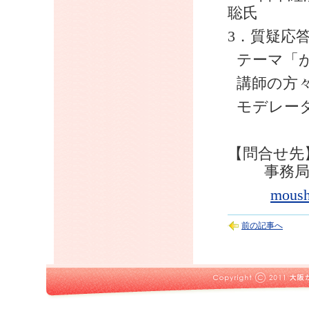
聡氏
3
．質疑応
テーマ「
講師の方
モデレー
【問合せ先
事務
moush
前の記事へ