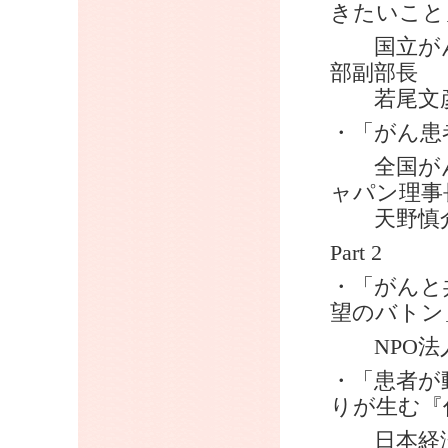
きたいこと
国立がん
部副部長
若尾文
・「がん患
全国がん
ャパン理
天野慎
Part 2
・「がんと
望のバトン
NPO法人
・「患者が
りが生む『
日本経済