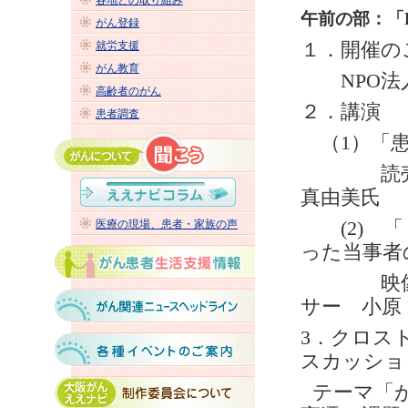
各地との取り組み
午前の部：「
がん登録
就労支援
１．開催の
がん教育
NPO
法
高齢者のがん
２．講演
患者調査
（
1
）「
読売新聞
真由美氏
医療の現場、患者・家族の声
(2)
「『
った当事者
映像制作
サー 小原
3
．クロス
スカッショ
テーマ「