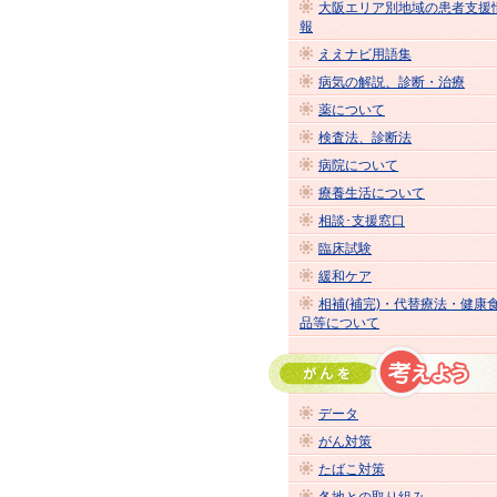
大阪エリア別地域の患者支援
報
ええナビ用語集
病気の解説、診断・治療
薬について
検査法、診断法
病院について
療養生活について
相談･支援窓口
臨床試験
緩和ケア
相補(補完)・代替療法・健康
品等について
データ
がん対策
たばこ対策