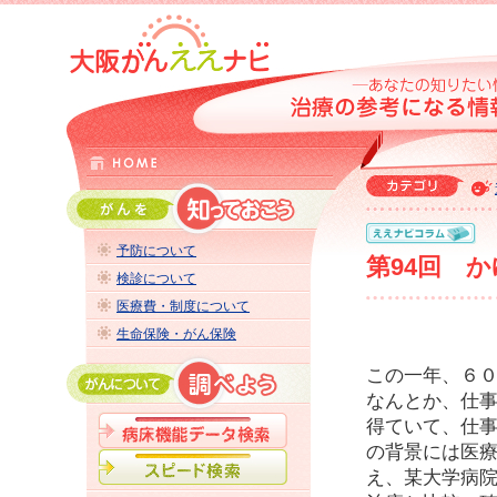
予防について
第94回 
検診について
医療費・制度について
生命保険・がん保険
この一年、６
なんとか、仕
得ていて、仕
の背景には医
え、某大学病