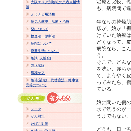
治療と比較、
大阪エリア別地域の患者支援情
報
も、病院間で
ええナビ用語集
年なりの乾燥
病気の解説、診断・治療
疹が、娘が「
薬について
けていた治療
検査法、診断法
どくなって、
病院について
病院なら、こ
療養生活について
う。
相談･支援窓口
そこで、どん
臨床試験
を洗い、赤ち
緩和ケア
て、ようやく
相補(補完)・代替療法・健康食
ってみたら、
品等について
ている。
娘に聞いた傷
水で洗うのが
データ
うまでもない
がん対策
たばこ対策
どうも、日ご