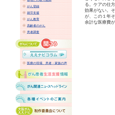
各地との取り組み
る。ケアの仕
がん登録
効果がない。
就労支援
が、この１年
がん教育
余計な医療費
高齢者のがん
患者調査
医療の現場、患者・家族の声