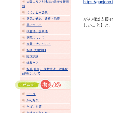
https://ganjoho.
大阪エリア別地域の患者支援情
報
ええナビ用語集
病気の解説、診断・治療
がん相談支援
しいこと】と
薬について
検査法、診断法
病院について
療養生活について
相談･支援窓口
臨床試験
緩和ケア
相補(補完)・代替療法・健康食
品等について
データ
がん対策
たばこ対策