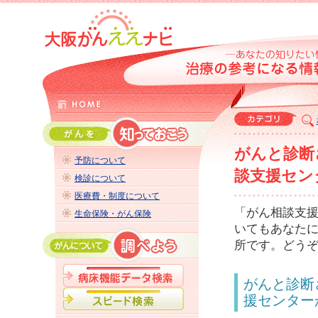
がんと診断
予防について
談支援セン
検診について
医療費・制度について
「がん相談支
生命保険・がん保険
いてもあなた
所です。どう
がんと診断
援センター