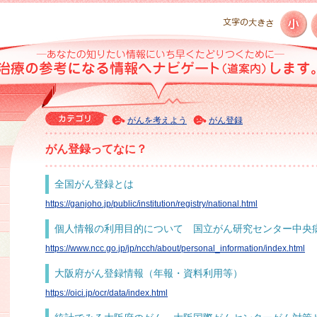
がんを考えよう
がん登録
がん登録ってなに？
全国がん登録とは
https://ganjoho.jp/public/institution/registry/national.html
個人情報の利用目的について 国立がん研究センター中央
https://www.ncc.go.jp/jp/ncch/about/personal_information/index.html
大阪府がん登録情報（年報・資料利用等）
https://oici.jp/ocr/data/index.html