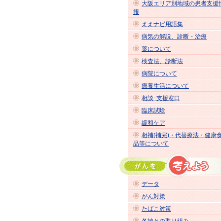
大阪エリア別地域の患者支援
報
ええナビ用語集
病気の解説、診断・治療
薬について
検査法、診断法
病院について
療養生活について
相談･支援窓口
臨床試験
緩和ケア
相補(補完)・代替療法・健康
品等について
データ
がん対策
たばこ対策