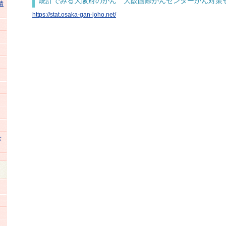
統計でみる大阪府のがん 大阪国際がんセンターがん対策
情
https://stat.osaka-gan-joho.net/
食