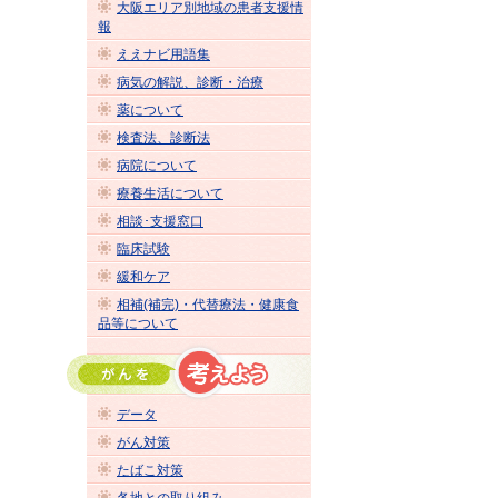
大阪エリア別地域の患者支援情
報
ええナビ用語集
病気の解説、診断・治療
薬について
検査法、診断法
病院について
療養生活について
相談･支援窓口
臨床試験
緩和ケア
相補(補完)・代替療法・健康食
品等について
データ
がん対策
たばこ対策