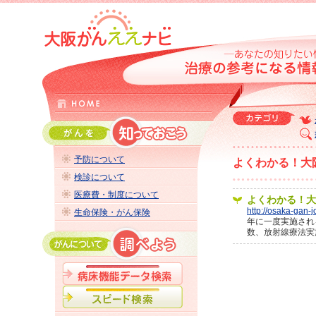
予防について
よくわかる！大
検診について
医療費・制度について
よくわかる！大
http://osaka-gan-j
生命保険・がん保険
年に一度実施され
数、放射線療法実